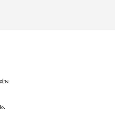
eine
do.