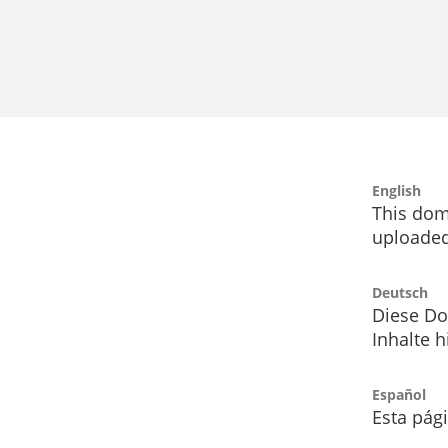
English
This dom
uploaded
Deutsch
Diese Do
Inhalte h
Español
Esta pág